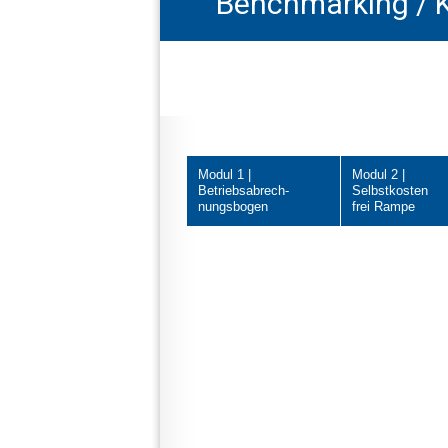
Benchmarking / K
Modul 1 |
Modul 2 |
Betriebsabrech-
Selbstkosten
nungsbogen
frei Rampe