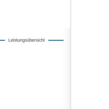
Leistungsübersicht
s zu
500 Benchmarkzahlen
chmarkauszug für Teilbereiche
2 Beratertage
ücksichtigung von
32 Kostenstellen
uerung des Abfüllbetriebes mit
astbaren Kennzahlen
chleuchten des kompletten