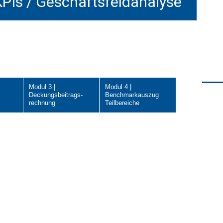
PIs / Geschäftsfeldanalyse
Modul 3 |
Modul 4 |
Deckungsbeitrags-
Benchmarkauszug
rechnung
Teilbereiche
Bi
Ben
ab 
Ber
Ste
bel
Dur