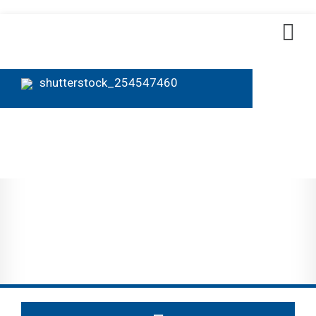
shutterstock_254547460